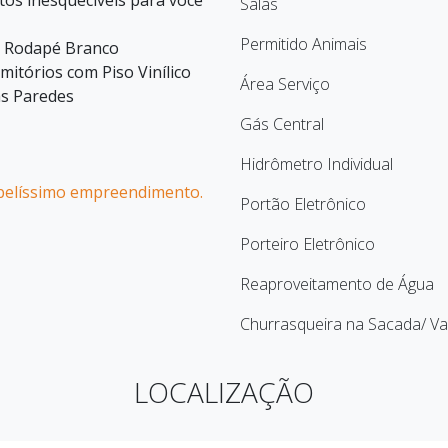
s inesquecíveis para você
Salas
Permitido Animais
s; Rodapé Branco
itórios com Piso Vinílico
Área Serviço
as Paredes
Gás Central
Hidrômetro Individual
belíssimo empreendimento.
Portão Eletrônico
Porteiro Eletrônico
Reaproveitamento de Água
Churrasqueira na Sacada/ V
LOCALIZAÇÃO