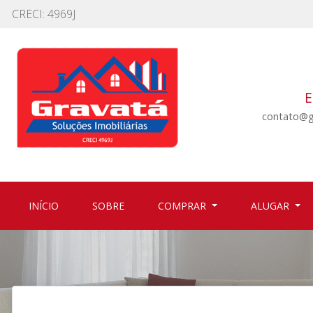
CRECI: 4969J
E
contato@g
(CURRENT)
(CURRENT)
INÍCIO
SOBRE
COMPRAR
ALUGAR