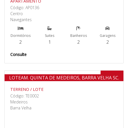
APARTAMENTO
Código: AP0136
Centro
Navegantes
Dormitórios
Suites
Banheiros
Garagens
2
1
2
2
Consulte
Venda
LOTEAM. QUINTA DE MEDEIROS, BARRA VELHA SC.
TERRENO / LOTE
Código: TE0002
Medeiros
Barra Velha