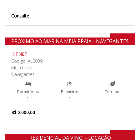
Consulte
Aluguel
PROXIMO AO MAR NA MEIA PRAIA - NAVEGANTES
KITNET
Código: AL0039
Meia Praia
Navegantes
Dormitórios
Banheiros
Terreno
1
1
R$ 2.000,00
Aluguel
RESIDENCIAL DA VINCI - LOCAÇÃO