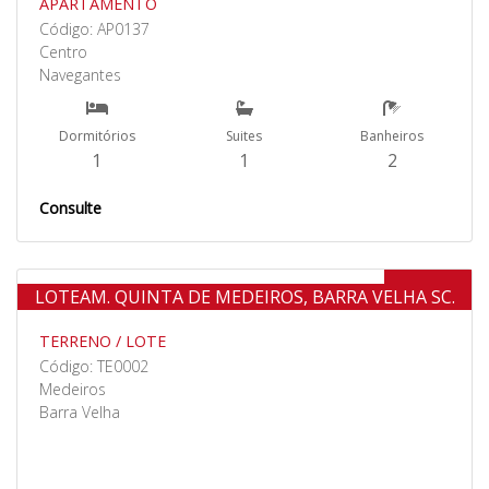
APARTAMENTO
Código: AP0137
Centro
Navegantes
Dormitórios
Suites
Banheiros
1
1
2
Consulte
Venda
LOTEAM. QUINTA DE MEDEIROS, BARRA VELHA SC.
TERRENO / LOTE
Código: TE0002
Medeiros
Barra Velha