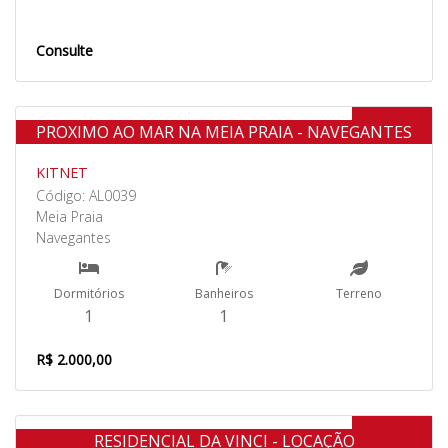
Consulte
Aluguel
PROXIMO AO MAR NA MEIA PRAIA - NAVEGANTES
KITNET
Código: AL0039
Meia Praia
Navegantes
Dormitórios
Banheiros
Terreno
1
1
R$ 2.000,00
Aluguel
RESIDENCIAL DA VINCI - LOCAÇÃO