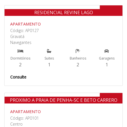
Venda
RESIDENCIAL REVINE LAGO
APARTAMENTO
Código: AP0127
Gravatá
Navegantes
Dormitórios
Suites
Banheiros
Garagens
2
1
2
1
Consulte
Venda
PROXIMO A PRAIA DE PENHA-SC E BETO CARRERO
APARTAMENTO
Código: AP0101
Centro